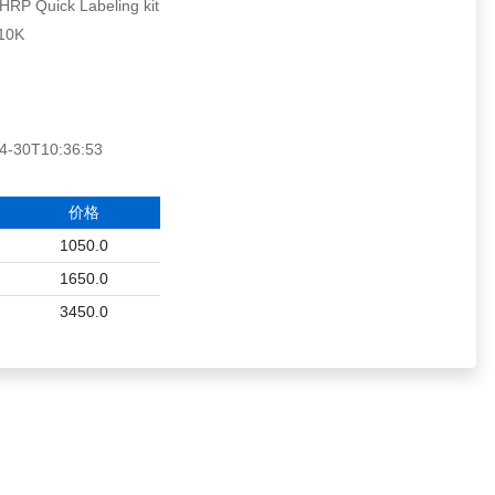
P Quick Labeling kit
10K
30T10:36:53
价格
1050.0
1650.0
3450.0