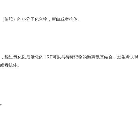
（伯胺）的小分子化合物，蛋白或者抗体。
氧化以后活化的HRP可以与待标记物的游离氨基结合，发生希夫碱反应（Schi
或者抗体。
月。