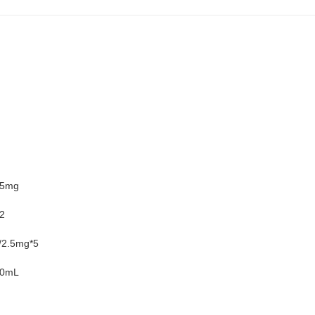
5mg
2
.5mg*5
0mL