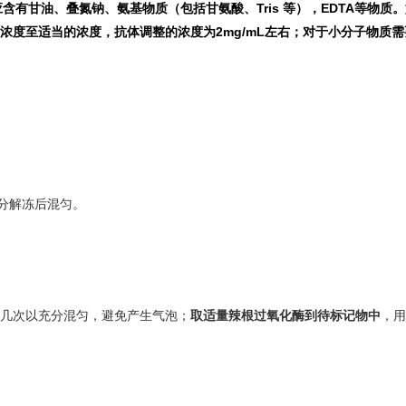
应含有甘油、叠氮钠、氨基物质（包括甘氨酸、Tris 等），EDTA等物质。如
度至适当的浓度，抗体调整的浓度为2mg/mL左右；对于小分子物质需
充分解冻后混匀。
打几次以充分混匀，避免产生气泡；
取适量辣根过氧化酶到待标记物中
，用