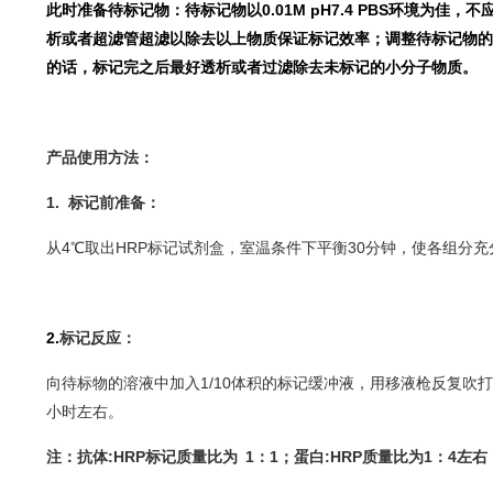
此时准备待标记物：待标记物以0.01M pH7.4 PBS环境为佳，不
析或者超滤管超滤以除去以上物质保证标记效率；调整待标记物的浓
的话，标记完之后最好透析或者过滤除去未标记的小分子物质。
产品使用方法：
1.
标记前准备：
从4℃取出HRP标记试剂盒，室温条件下平衡30分钟，使各组分
2.
标记反应：
向待标物的溶液中加入1/10体积的标记缓冲液，用移液枪反复吹
小时左右。
注：抗体:HRP标记质量比为 1：1；蛋白:HRP质量比为1：4左右