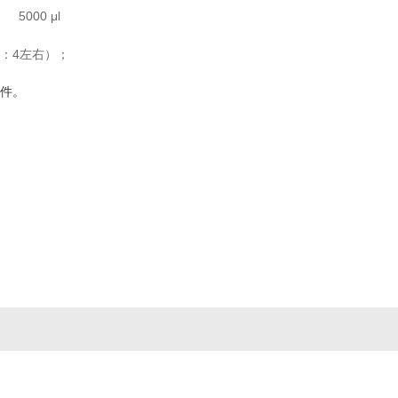
5000 μl
1：4左右）；
件。
上海工商
违法和不良信息举报中
4018915号-4
309