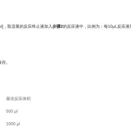
ml]，取适量的反应终止液加入
步骤2
的反应液中，比例为：每10μL反应液
保存。
最佳反应体积
500 μl
1000 μl