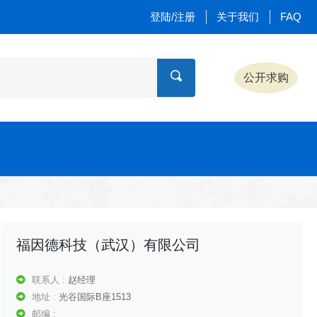
登陆/注册
关于我们
FAQ
公开求购
福因德科技（武汉）有限公司
联系人 :
赵经理
地址 :
光谷国际B座1513
邮编 :